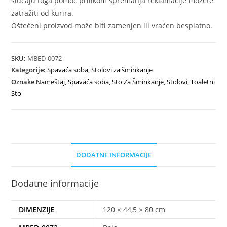
slučaju toga pomoć prilikom spremanja reklamacije možete
zatražiti od kurira.
Oštećeni proizvod može biti zamenjen ili vraćen besplatno.
SKU:
MBED-0072
Kategorije:
Spavaća soba
,
Stolovi za šminkanje
Oznake
Nameštaj
,
Spavaća soba
,
Sto Za Šminkanje
,
Stolovi
,
Toaletni
Sto
DODATNE INFORMACIJE
Dodatne informacije
DIMENZIJE
120 × 44,5 × 80 cm