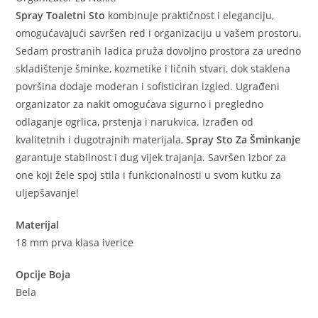
Spray Toaletni Sto
kombinuje praktičnost i eleganciju,
omogućavajući savršen red i organizaciju u vašem prostoru.
Sedam prostranih ladica pruža dovoljno prostora za uredno
skladištenje šminke, kozmetike i ličnih stvari, dok staklena
površina dodaje moderan i sofisticiran izgled. Ugrađeni
organizator za nakit omogućava sigurno i pregledno
odlaganje ogrlica, prstenja i narukvica. Izrađen od
kvalitetnih i dugotrajnih materijala,
Spray Sto Za Šminkanje
garantuje stabilnost i dug vijek trajanja. Savršen izbor za
one koji žele spoj stila i funkcionalnosti u svom kutku za
uljepšavanje!
Materijal
18 mm prva klasa iverice
Opcije Boja
Bela