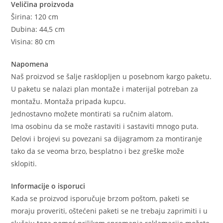
Veličina proizvoda
Širina: 120 cm
Dubina: 44,5 cm
Visina: 80 cm
Napomena
Naš proizvod se šalje rasklopljen u posebnom kargo paketu.
U paketu se nalazi plan montaže i materijal potreban za
montažu. Montaža pripada kupcu.
Jednostavno možete montirati sa ručnim alatom.
Ima osobinu da se može rastaviti i sastaviti mnogo puta.
Delovi i brojevi su povezani sa dijagramom za montiranje
tako da se veoma brzo, besplatno i bez greške može
sklopiti.
Informacije o isporuci
Kada se proizvod isporučuje brzom poštom, paketi se
moraju proveriti, oštećeni paketi se ne trebaju zaprimiti i u