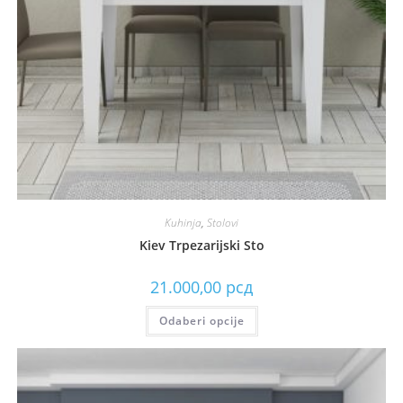
Kuhinja
,
Stolovi
Kiev Trpezarijski Sto
21.000,00
рсд
Odaberi opcije