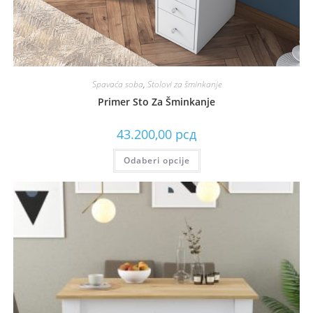
Spavaća soba
,
Stolovi za šminkanje
Primer Sto Za Šminkanje
43.200,00
рсд
Odaberi opcije