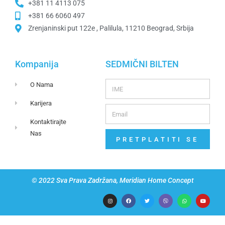
+381 11 4113 075
+381 66 6060 497
Zrenjaninski put 122e , Palilula, 11210 Beograd, Srbija
Kompanija
SEDMIČNI BILTEN
O Nama
Karijera
Kontaktirajte
Nas
PRETPLATITI SE
© 2022 Sva Prava Zadržana, Meridian Home Concept