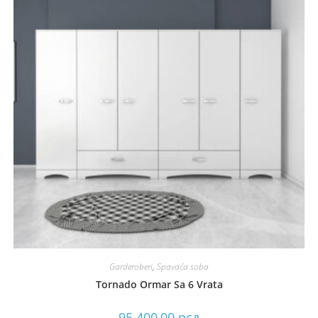
Garderoberi
,
Spavaća soba
Tornado Ormar Sa 6 Vrata
95.400,00
рсд