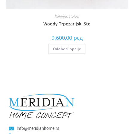
Kuhinja
,
Stolovi
Woody Trpezarijski Sto
9.600,00
рсд
Odaberi opcije
info@meridianhome.rs