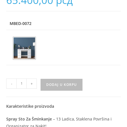
65.400,00
рсд
MBED-0072
-
+
DODAJ U KORPU
Karakteristike proizvoda
Spray Sto Za Šminkanje
– 13 Ladica, Staklena Površina i
Organizator za Nakit!