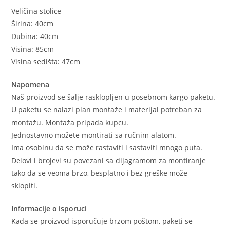
Veličina stolice
Širina: 40cm
Dubina: 40cm
Visina: 85cm
Visina sedišta: 47cm
Napomena
Naš proizvod se šalje rasklopljen u posebnom kargo paketu.
U paketu se nalazi plan montaže i materijal potreban za
montažu. Montaža pripada kupcu.
Jednostavno možete montirati sa ručnim alatom.
Ima osobinu da se može rastaviti i sastaviti mnogo puta.
Delovi i brojevi su povezani sa dijagramom za montiranje
tako da se veoma brzo, besplatno i bez greške može
sklopiti.
Informacije o isporuci
Kada se proizvod isporučuje brzom poštom, paketi se