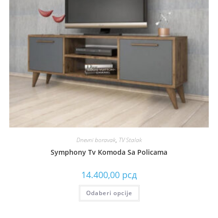
Dnevni boravak
,
TV Stalak
Symphony Tv Komoda Sa Policama
14.400,00
рсд
Odaberi opcije