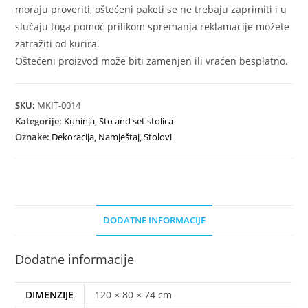
moraju proveriti, oštećeni paketi se ne trebaju zaprimiti i u
slučaju toga pomoć prilikom spremanja reklamacije možete
zatražiti od kurira.
Oštećeni proizvod može biti zamenjen ili vraćen besplatno.
SKU:
MKIT-0014
Kategorije:
Kuhinja
,
Sto and set stolica
Oznake:
Dekoracija
,
Namještaj
,
Stolovi
DODATNE INFORMACIJE
Dodatne informacije
DIMENZIJE
120 × 80 × 74 cm