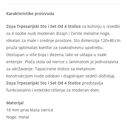
Karakteristike proizvoda
Zoya Trpezarijski Sto i Set Od 4 Stolice
za kuhinju u izvedbi
za 4 osobe nudi moderan dizajn i čvrste metalne noge,
idealan za male i srednje prostore. Sto dimenzija 120×80 cm
pruža optimalan komfor za svakodnevnu upotrebu.
Dostupan u više boja i dezena, lako se uklapa u svaki
enterijer. Ploča stola od iverice s laminatom je jednostavna
za održavanje. Tapacirane stolice sa metalnom
konstrukcijom nude udoban i dugotrajan sedeći doživljaj.
Zoya Trpezarijski Sto i Set Od 4 Stolice
predstavlja
funkcionalno i estetsko rešenje za moderan dom.
Materijal
18 mm prva klasa iverice
Noge: metal