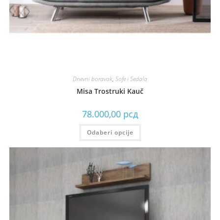
Dnevni boravak
,
Sofe i Sedala
Misa Trostruki Kauč
78.000,00
рсд
Odaberi opcije