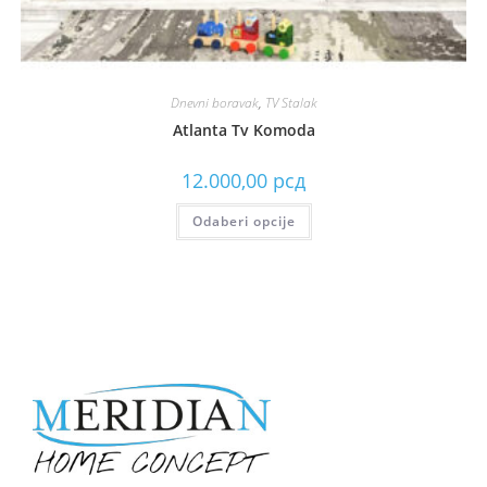
Dnevni boravak
,
TV Stalak
Atlanta Tv Komoda
12.000,00
рсд
Odaberi opcije