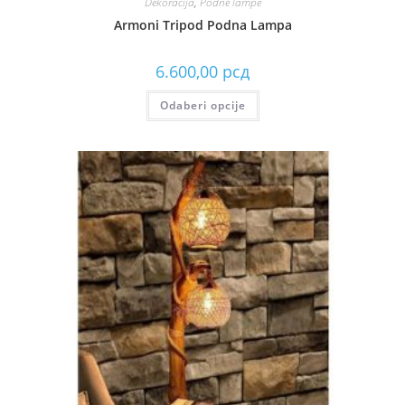
Dekoracija
,
Podne lampe
Armoni Tripod Podna Lampa
6.600,00
рсд
Odaberi opcije