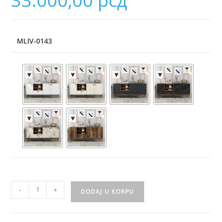
33.000,00
рсд
MLIV-0143
-
+
DODAJ U KORPU