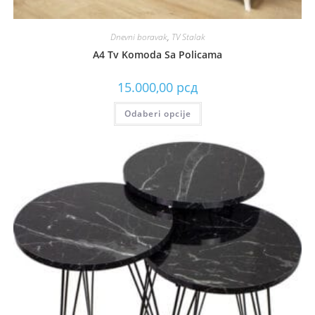
Dnevni boravak
,
TV Stalak
A4 Tv Komoda Sa Policama
15.000,00
рсд
Odaberi opcije