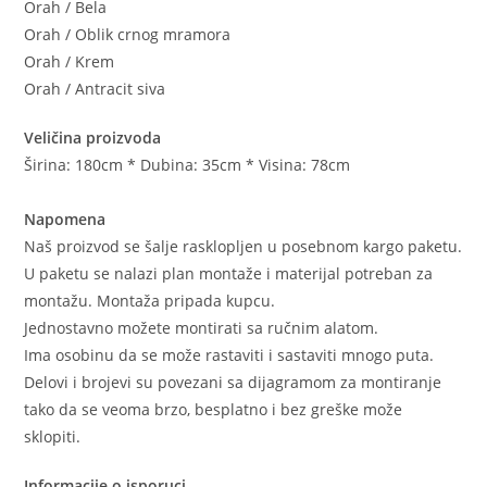
Orah / Bela
Orah / Oblik crnog mramora
Orah / Krem
Orah / Antracit siva
Veličina proizvoda
Širina: 180cm * Dubina: 35cm * Visina: 78cm
Napomena
Naš proizvod se šalje rasklopljen u posebnom kargo paketu.
U paketu se nalazi plan montaže i materijal potreban za
montažu. Montaža pripada kupcu.
Jednostavno možete montirati sa ručnim alatom.
Ima osobinu da se može rastaviti i sastaviti mnogo puta.
Delovi i brojevi su povezani sa dijagramom za montiranje
tako da se veoma brzo, besplatno i bez greške može
sklopiti.
Informacije o isporuci