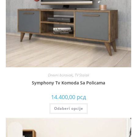
Dnevni boravak
,
TV Stalak
Symphony Tv Komoda Sa Policama
14.400,00
рсд
Odaberi opcije