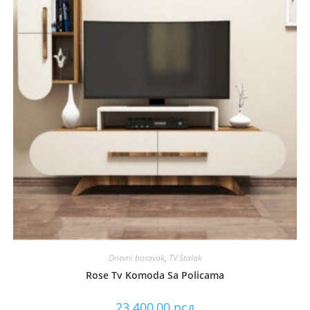
Dnevni boravak
,
TV Stalak
Rose Tv Komoda Sa Policama
23.400,00
рсд