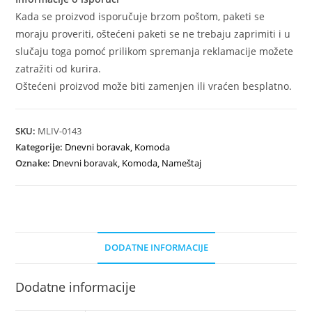
Kada se proizvod isporučuje brzom poštom, paketi se
moraju proveriti, oštećeni paketi se ne trebaju zaprimiti i u
slučaju toga pomoć prilikom spremanja reklamacije možete
zatražiti od kurira.
Oštećeni proizvod može biti zamenjen ili vraćen besplatno.
SKU:
MLIV-0143
Kategorije:
Dnevni boravak
,
Komoda
Oznake:
Dnevni boravak
,
Komoda
,
Nameštaj
DODATNE INFORMACIJE
Dodatne informacije