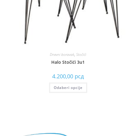
Dnevni boravak
,
Stočići
Halo Stočići 3u1
4.200,00
рсд
Odaberi opcije