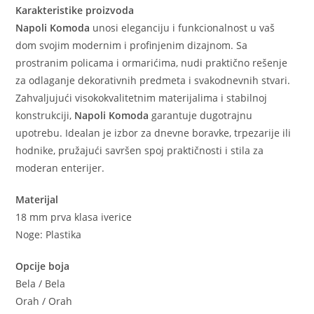
Karakteristike proizvoda
Napoli Komoda
unosi eleganciju i funkcionalnost u vaš
dom svojim modernim i profinjenim dizajnom. Sa
prostranim policama i ormarićima, nudi praktično rešenje
za odlaganje dekorativnih predmeta i svakodnevnih stvari.
Zahvaljujući visokokvalitetnim materijalima i stabilnoj
konstrukciji,
Napoli Komoda
garantuje dugotrajnu
upotrebu. Idealan je izbor za dnevne boravke, trpezarije ili
hodnike, pružajući savršen spoj praktičnosti i stila za
moderan enterijer.
Materijal
18 mm prva klasa iverice
Noge: Plastika
Opcije boja
Bela / Bela
Orah / Orah