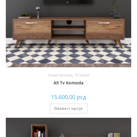
Dnevni boravak
,
TV Stalak
A9 Tv Komoda
15.600,00
рсд
Odaberi opcije