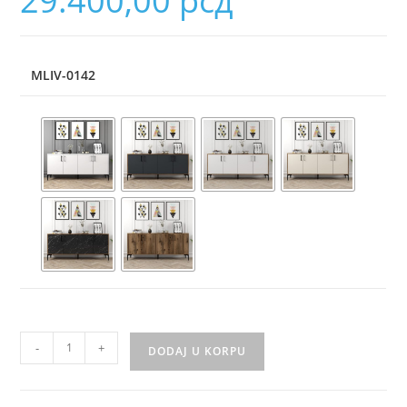
29.400,00
рсд
MLIV-0142
-
+
DODAJ U KORPU