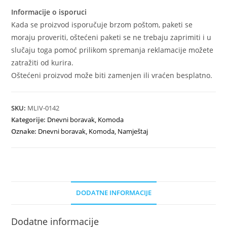
Informacije o isporuci
Kada se proizvod isporučuje brzom poštom, paketi se
moraju proveriti, oštećeni paketi se ne trebaju zaprimiti i u
slučaju toga pomoć prilikom spremanja reklamacije možete
zatražiti od kurira.
Oštećeni proizvod može biti zamenjen ili vraćen besplatno.
SKU:
MLIV-0142
Kategorije:
Dnevni boravak
,
Komoda
Oznake:
Dnevni boravak
,
Komoda
,
Namještaj
DODATNE INFORMACIJE
Dodatne informacije