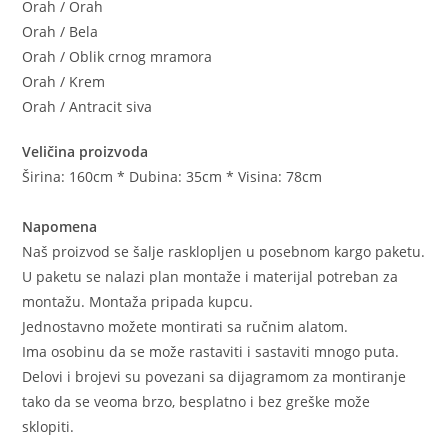
Orah / Orah
Orah / Bela
Orah / Oblik crnog mramora
Orah / Krem
Orah / Antracit siva
Veličina proizvoda
Širina: 160cm * Dubina: 35cm * Visina: 78cm
Napomena
Naš proizvod se šalje rasklopljen u posebnom kargo paketu.
U paketu se nalazi plan montaže i materijal potreban za
montažu. Montaža pripada kupcu.
Jednostavno možete montirati sa ručnim alatom.
Ima osobinu da se može rastaviti i sastaviti mnogo puta.
Delovi i brojevi su povezani sa dijagramom za montiranje
tako da se veoma brzo, besplatno i bez greške može
sklopiti.