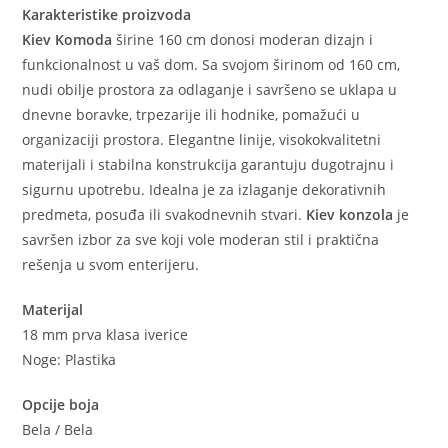
Karakteristike proizvoda
Kiev Komoda
širine 160 cm donosi moderan dizajn i
funkcionalnost u vaš dom. Sa svojom širinom od 160 cm,
nudi obilje prostora za odlaganje i savršeno se uklapa u
dnevne boravke, trpezarije ili hodnike, pomažući u
organizaciji prostora. Elegantne linije, visokokvalitetni
materijali i stabilna konstrukcija garantuju dugotrajnu i
sigurnu upotrebu. Idealna je za izlaganje dekorativnih
predmeta, posuđa ili svakodnevnih stvari.
Kiev konzola
je
savršen izbor za sve koji vole moderan stil i praktična
rešenja u svom enterijeru.
Materijal
18 mm prva klasa iverice
Noge: Plastika
Opcije boja
Bela / Bela