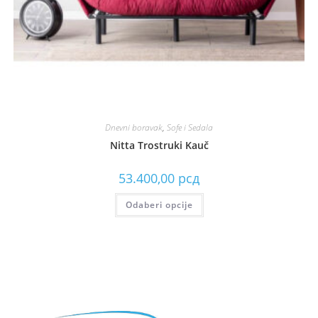
Dnevni boravak
,
Sofe i Sedala
Nitta Trostruki Kauč
53.400,00
рсд
Odaberi opcije