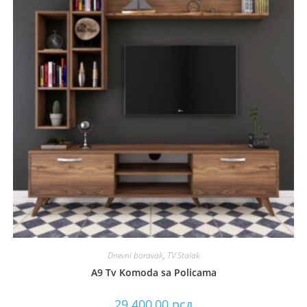
Dnevni boravak
,
TV Stalak
A9 Tv Komoda sa Policama
29.400,00
рсд