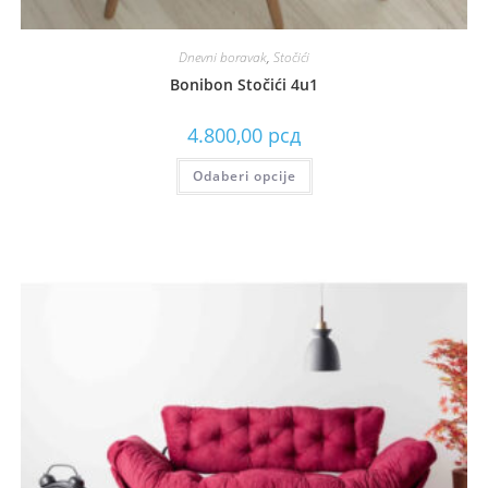
Dnevni boravak
,
Stočići
Bonibon Stočići 4u1
4.800,00
рсд
Odaberi opcije