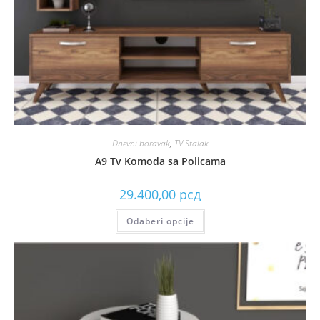
Dnevni boravak
,
TV Stalak
A9 Tv Komoda sa Policama
29.400,00
рсд
Odaberi opcije