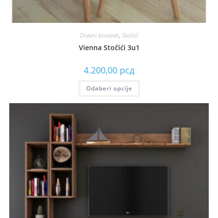
Dnevni boravak
,
Stočići
Vienna Stočići 3u1
4.200,00
рсд
Odaberi opcije