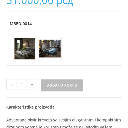
51.000,00
рсд
MBED-0014
-
+
DODAJ U KORPU
Karakteristike proizvoda
Advantage okvir kreveta sa svojim elegantnim i kompaktnim
dizajnom veoma je koristan i može se prilagoditi vašem