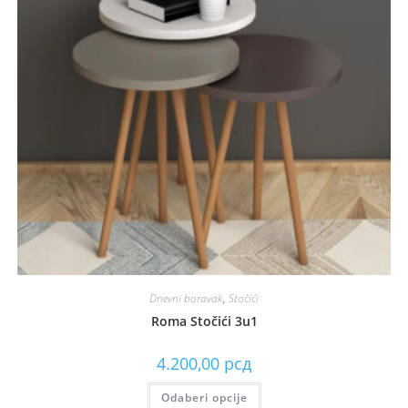
Dnevni boravak
,
Stočići
Roma Stočići 3u1
4.200,00
рсд
Odaberi opcije