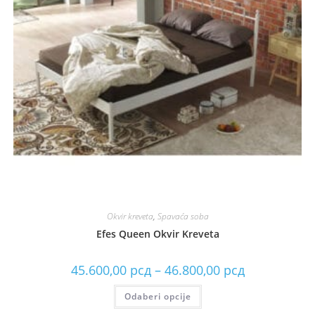
Okvir kreveta
,
Spavaća soba
Efes Queen Okvir Kreveta
45.600,00
рсд
–
46.800,00
рсд
Odaberi opcije