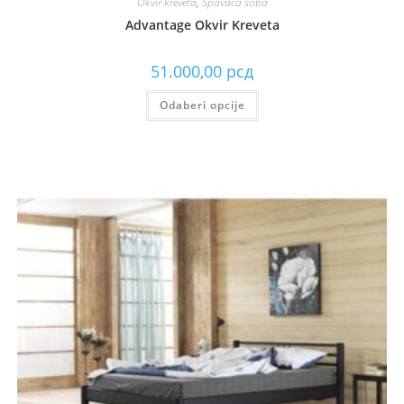
Okvir kreveta
,
Spavaća soba
Advantage Okvir Kreveta
51.000,00
рсд
Odaberi opcije