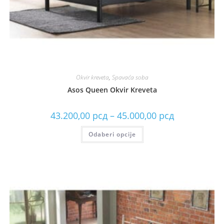
Okvir kreveta
,
Spavaća soba
Asos Queen Okvir Kreveta
43.200,00
рсд
–
45.000,00
рсд
Odaberi opcije