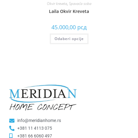
Okvir kreveta
,
Spavaća soba
Laila Okvir Kreveta
45.000,00
рсд
Odaberi opcije
info@meridianhome.rs
+381 11 4113 075
+381 66 6060 497