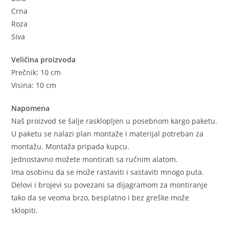
Crna
Roza
Siva
Veličina proizvoda
Prečnik: 10 cm
Visina: 10 cm
Napomena
Naš proizvod se šalje rasklopljen u posebnom kargo paketu.
U paketu se nalazi plan montaže i materijal potreban za
montažu. Montaža pripada kupcu.
Jednostavno možete montirati sa ručnim alatom.
Ima osobinu da se može rastaviti i sastaviti mnogo puta.
Delovi i brojevi su povezani sa dijagramom za montiranje
tako da se veoma brzo, besplatno i bez greške može
sklopiti.