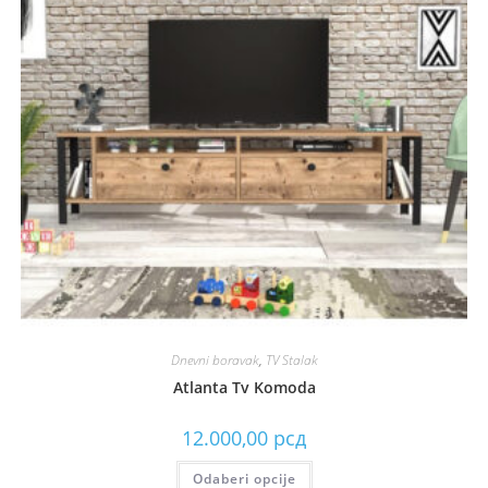
Dnevni boravak
,
TV Stalak
Atlanta Tv Komoda
12.000,00
рсд
Odaberi opcije