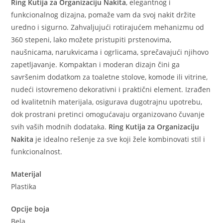
Ring Kutija za Organizaciju Nakita
, elegantnog i
funkcionalnog dizajna, pomaže vam da svoj nakit držite
uredno i sigurno. Zahvaljujući rotirajućem mehanizmu od
360 stepeni, lako možete pristupiti prstenovima,
naušnicama, narukvicama i ogrlicama, sprečavajući njihovo
zapetljavanje. Kompaktan i moderan dizajn čini ga
savršenim dodatkom za toaletne stolove, komode ili vitrine,
nudeći istovremeno dekorativni i praktični element. Izrađen
od kvalitetnih materijala, osigurava dugotrajnu upotrebu,
dok prostrani pretinci omogućavaju organizovano čuvanje
svih vaših modnih dodataka.
Ring Kutija za Organizaciju
Nakita
je idealno rešenje za sve koji žele kombinovati stil i
funkcionalnost.
Materijal
Plastika
Opcije boja
Bela