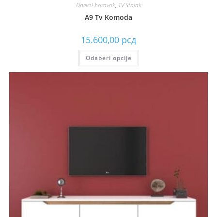
Dnevni boravak
,
TV Stalak
A9 Tv Komoda
15.600,00
рсд
Odaberi opcije