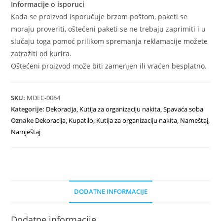
Informacije o isporuci
Kada se proizvod isporučuje brzom poštom, paketi se
moraju proveriti, oštećeni paketi se ne trebaju zaprimiti i u
slučaju toga pomoć prilikom spremanja reklamacije možete
zatražiti od kurira.
Oštećeni proizvod može biti zamenjen ili vraćen besplatno.
SKU:
MDEC-0064
Kategorije:
Dekoracija
,
Kutija za organizaciju nakita
,
Spavaća soba
Oznake
Dekoracija
,
Kupatilo
,
Kutija za organizaciju nakita
,
Nameštaj
,
Namještaj
DODATNE INFORMACIJE
Dodatne informacije