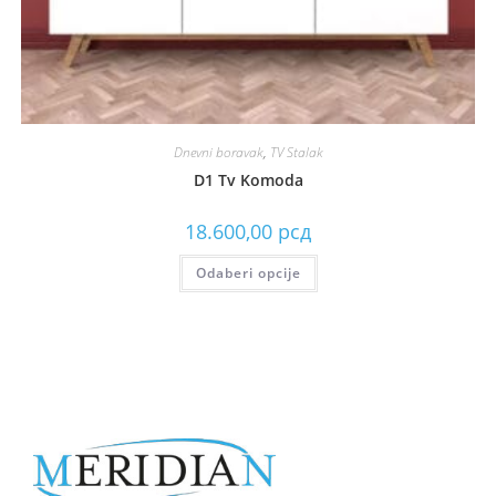
Dnevni boravak
,
TV Stalak
D1 Tv Komoda
18.600,00
рсд
Odaberi opcije