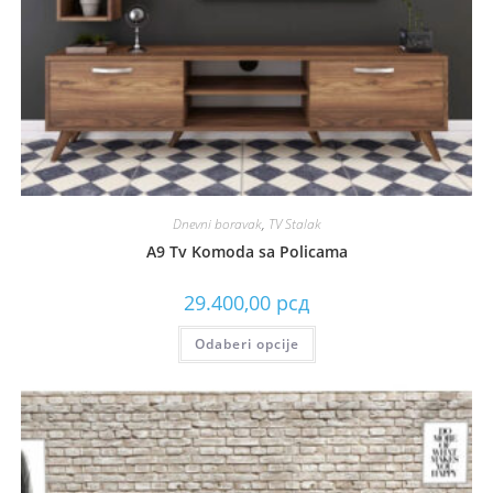
Dnevni boravak
,
TV Stalak
A9 Tv Komoda sa Policama
29.400,00
рсд
Odaberi opcije