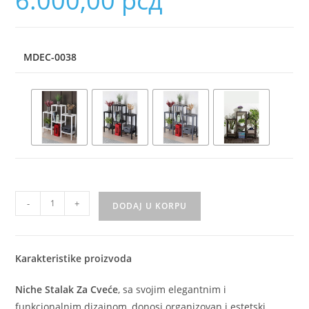
6.000,00
рсд
MDEC-0038
-
+
DODAJ U KORPU
Karakteristike proizvoda
Niche Stalak Za Cveće
, sa svojim elegantnim i
funkcionalnim dizajnom, donosi organizovan i estetski