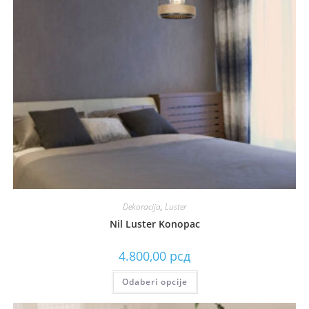
Dekoracija
,
Luster
Nil Luster Konopac
4.800,00
рсд
Odaberi opcije