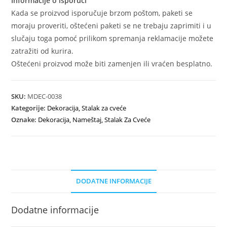
Informacije o isporuci
Kada se proizvod isporučuje brzom poštom, paketi se
moraju proveriti, oštećeni paketi se ne trebaju zaprimiti i u
slučaju toga pomoć prilikom spremanja reklamacije možete
zatražiti od kurira.
Oštećeni proizvod može biti zamenjen ili vraćen besplatno.
SKU:
MDEC-0038
Kategorije:
Dekoracija
,
Stalak za cveće
Oznake:
Dekoracija
,
Nameštaj
,
Stalak Za Cveće
DODATNE INFORMACIJE
Dodatne informacije