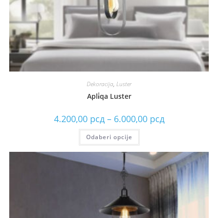
Dekoracija
,
Luster
Apli̇qa Luster
4.200,00
рсд
–
6.000,00
рсд
Odaberi opcije