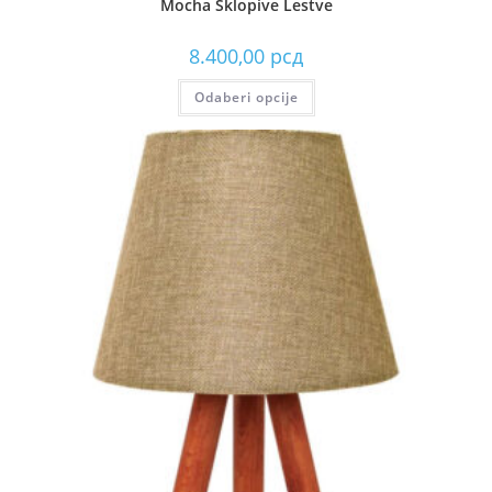
Mocha Sklopive Lestve
8.400,00
рсд
Odaberi opcije