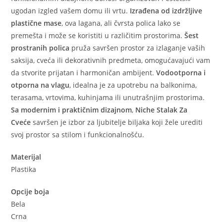
ugodan izgled vašem domu ili vrtu.
Izrađena od izdržljive
plastične mase
, ova lagana, ali čvrsta polica lako se
premešta i može se koristiti u različitim prostorima.
Šest
prostranih polica
pruža savršen prostor za izlaganje vaših
saksija, cveća ili dekorativnih predmeta, omogućavajući vam
da stvorite prijatan i harmoničan ambijent.
Vodootporna i
otporna na vlagu
, idealna je za upotrebu na balkonima,
terasama, vrtovima, kuhinjama ili unutrašnjim prostorima.
Sa modernim i praktičnim dizajnom
,
Niche Stalak Za
Cveće
savršen je izbor za ljubitelje biljaka koji žele urediti
svoj prostor sa stilom i funkcionalnošću.
Materijal
Plastika
Opcije boja
Bela
Crna