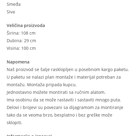
Smeđa
Siva
Veličina proizvoda
Širina: 108 cm
Dubina: 29 cm
Visina: 100 cm
Napomena
Naš proizvod se šalje rasklopljen u posebnom kargo paketu.
U paketu se nalazi plan montaže i materijal potreban za
montažu. Montaža pripada kupcu.
Jednostavno možete montirati sa ručnim alatom.
Ima osobinu da se može rastaviti i sastaviti mnogo puta.
Delovi i brojevi su povezani sa dijagramom za montiranje
tako da se veoma brzo, besplatno i bez greške može
sklopiti.