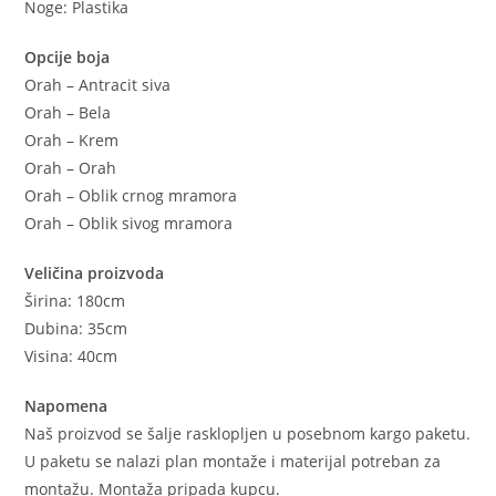
Noge: Plastika
Opcije boja
Orah – Antracit siva
Orah – Bela
Orah – Krem
Orah – Orah
Orah – Oblik crnog mramora
Orah – Oblik sivog mramora
Veličina proizvoda
Širina: 180cm
Dubina: 35cm
Visina: 40cm
Napomena
Naš proizvod se šalje rasklopljen u posebnom kargo paketu.
U paketu se nalazi plan montaže i materijal potreban za
montažu. Montaža pripada kupcu.