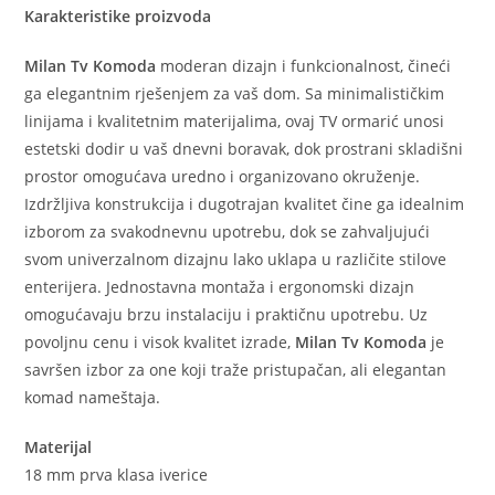
Karakteristike proizvoda
Milan Tv Komoda
moderan dizajn i funkcionalnost, čineći
ga elegantnim rješenjem za vaš dom. Sa minimalističkim
linijama i kvalitetnim materijalima, ovaj TV ormarić unosi
estetski dodir u vaš dnevni boravak, dok prostrani skladišni
prostor omogućava uredno i organizovano okruženje.
Izdržljiva konstrukcija i dugotrajan kvalitet čine ga idealnim
izborom za svakodnevnu upotrebu, dok se zahvaljujući
svom univerzalnom dizajnu lako uklapa u različite stilove
enterijera. Jednostavna montaža i ergonomski dizajn
omogućavaju brzu instalaciju i praktičnu upotrebu. Uz
povoljnu cenu i visok kvalitet izrade,
Milan Tv Komoda
je
savršen izbor za one koji traže pristupačan, ali elegantan
komad nameštaja.
Materijal
18 mm prva klasa iverice