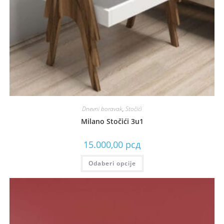
Dnevni boravak
,
Stočići
Milano Stočići 3u1
15.000,00
рсд
Odaberi opcije