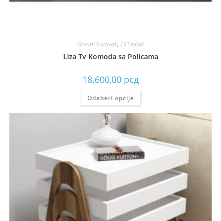
Dnevni boravak
,
TV Stalak
Liza Tv Komoda sa Policama
18.600,00
рсд
Odaberi opcije