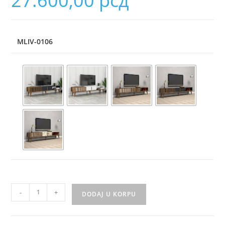
27.600,00
рсд
MLIV-0106
-
+
DODAJ U KORPU