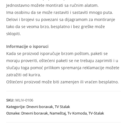
Jednostavno možete montirati sa ručnim alatom.
Ima osobinu da se može rastaviti i sastaviti mnogo puta.
Delovi i brojevi su povezani sa dijagramom za montiranje
tako da se veoma brzo, besplatno i bez greške može
sklopiti.
Informacije o isporuci
Kada se proizvod isporučuje brzom poštom, paketi se
moraju proveriti, oštećeni paketi se ne trebaju zaprimiti i u
slučaju toga pomoć prilikom spremanja reklamacije možete
zatražiti od kurira.
Oštećeni proizvod može biti zamenjen ili vraćen besplatno.
SKU:
MLIV-0106
Kategorije:
Dnevni boravak
,
TV Stalak
Oznake:
Dnevni boravak
,
Nameštaj
,
Tv Komoda
,
TV-Stalak