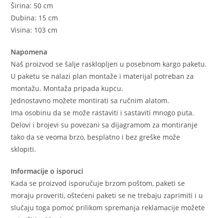
Širina: 50 cm
Dubina: 15 cm
Visina: 103 cm
Napomena
Naš proizvod se šalje rasklopljen u posebnom kargo paketu.
U paketu se nalazi plan montaže i materijal potreban za
montažu. Montaža pripada kupcu.
Jednostavno možete montirati sa ručnim alatom.
Ima osobinu da se može rastaviti i sastaviti mnogo puta.
Delovi i brojevi su povezani sa dijagramom za montiranje
tako da se veoma brzo, besplatno i bez greške može
sklopiti.
Informacije o isporuci
Kada se proizvod isporučuje brzom poštom, paketi se
moraju proveriti, oštećeni paketi se ne trebaju zaprimiti i u
slučaju toga pomoć prilikom spremanja reklamacije možete