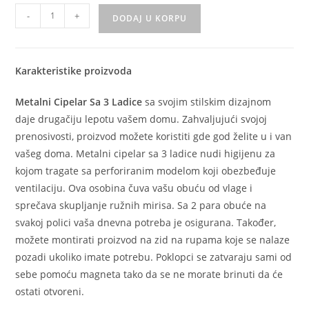
-
+
DODAJ U KORPU
Karakteristike proizvoda
Metalni Cipelar Sa 3 Ladice
sa svojim stilskim dizajnom
daje drugačiju lepotu vašem domu. Zahvaljujući svojoj
prenosivosti, proizvod možete koristiti gde god želite u i van
vašeg doma. Metalni cipelar sa 3 ladice nudi higijenu za
kojom tragate sa perforiranim modelom koji obezbeđuje
ventilaciju. Ova osobina čuva vašu obuću od vlage i
sprečava skupljanje ružnih mirisa. Sa 2 para obuće na
svakoj polici vaša dnevna potreba je osigurana. Također,
možete montirati proizvod na zid na rupama koje se nalaze
pozadi ukoliko imate potrebu. Poklopci se zatvaraju sami od
sebe pomoću magneta tako da se ne morate brinuti da će
ostati otvoreni.