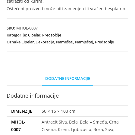
zatražiti od kurira.
Oštećeni proizvod može biti zamenjen ili vraćen besplatno.
SKU:
MHOL-0007
Kategorije:
Cipelar
,
Predsoblje
Oznake
Cipelar
,
Dekoracija
,
Nameštaj
,
Namještaj
,
Predsoblje
DODATNE INFORMACIJE
Dodatne informacije
DIMENZIJE
50 × 15 × 103 cm
MHOL-
Antracit Siva, Bela, Bela – Smeđa, Crna,
0007
Crvena, Krem, Ljubičasta, Roza, Siva,