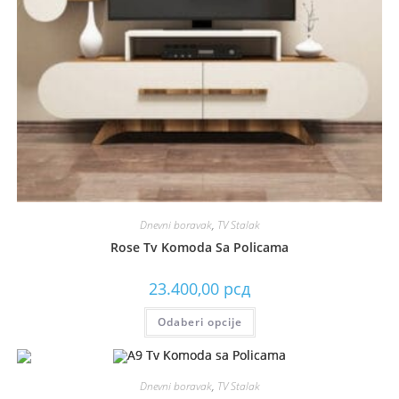
Dnevni boravak
,
TV Stalak
Rose Tv Komoda Sa Policama
23.400,00
рсд
Odaberi opcije
Dnevni boravak
,
TV Stalak