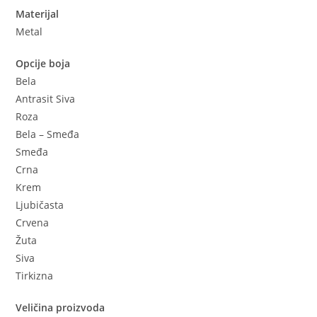
Materijal
Metal
Opcije boja
Bela
Antrasit Siva
Roza
Bela – Smeđa
Smeđa
Crna
Krem
Ljubičasta
Crvena
Žuta
Siva
Tirkizna
Veličina proizvoda