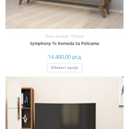
Dnevni boravak
,
TV Stalak
Symphony Tv Komoda Sa Policama
14.400,00
рсд
Odaberi opcije