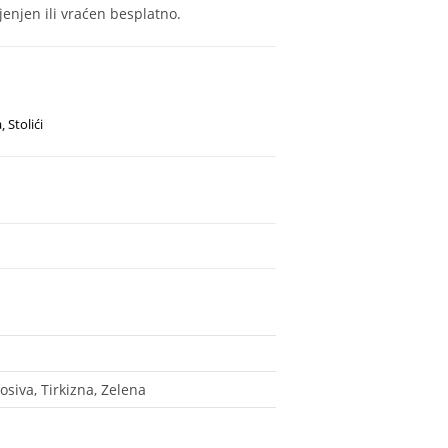
enjen ili vraćen besplatno.
a
,
Stolići
siva, Tirkizna, Zelena