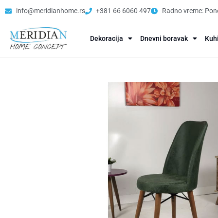
info@meridianhome.rs
+381 66 6060 497
Radno vreme: Pone
Dekoracija
Dnevni boravak
Kuh