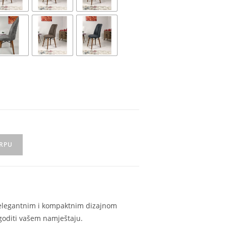
ORPU
m elegantnim i kompaktnim dizajnom
agoditi vašem namještaju.