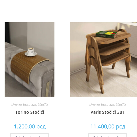
Dnevni boravak
,
Stočići
Dnevni boravak
,
Stočići
Torino Stočići
Paris Stočići 3u1
1.200,00
рсд
11.400,00
рсд