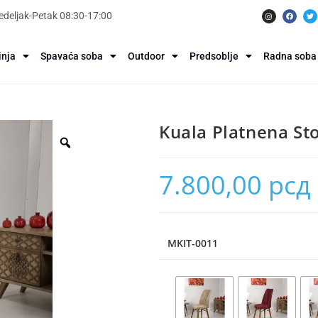
deljak-Petak 08:30-17:00
inja
Spavaća soba
Outdoor
Predsoblje
Radna soba
Kuala Platnena Sto
7.800,00
рсд
MKIT-0011