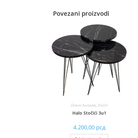
Povezani proizvodi
Dnevni boravak
,
Stočići
Halo Stočići 3u1
4.200,00
рсд