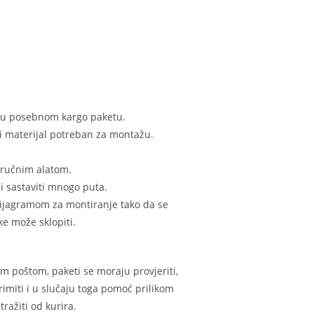
n u posebnom kargo paketu.
i materijal potreban za montažu.
 ručnim alatom.
i sastaviti mnogo puta.
 dijagramom za montiranje tako da se
e može sklopiti.
m poštom, paketi se moraju provjeriti,
rimiti i u slučaju toga pomoć prilikom
ražiti od kurira.