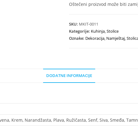
Oštečeni proizvod može biti zamij
SKU:
MKIT-0011
Kategorije:
Kuhinja
,
Stolice
Oznake:
Dekoracija
,
Namještaj
,
Stolic
DODATNE INFORMACIJE
vena, Krem, Narandžasta, Plava, Ružičasta, Senf, Siva, Smeđa, Tamno