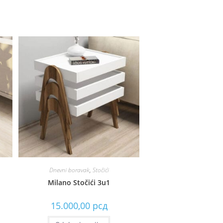
Dnevni boravak
,
Stočići
Milano Stočići 3u1
15.000,00
рсд