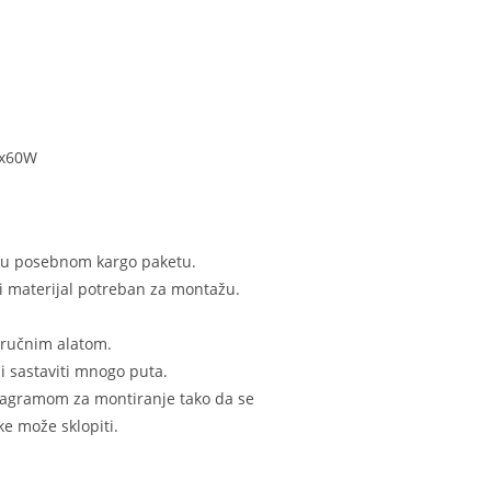
4x60W
n u posebnom kargo paketu.
i materijal potreban za montažu.
 ručnim alatom.
i sastaviti mnogo puta.
dijagramom za montiranje tako da se
e može sklopiti.