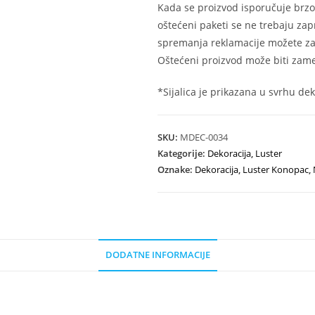
Kada se proizvod isporučuje brzo
oštećeni paketi se ne trebaju zap
spremanja reklamacije možete zat
Oštećeni proizvod može biti zame
*Sijalica je prikazana u svrhu dek
SKU:
MDEC-0034
Kategorije:
Dekoracija
,
Luster
Oznake:
Dekoracija
,
Luster Konopac
,
DODATNE INFORMACIJE