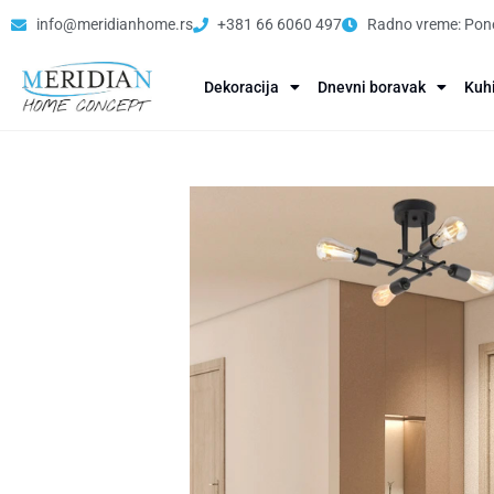
info@meridianhome.rs
+381 66 6060 497
Radno vreme: Pone
Dekoracija
Dnevni boravak
Kuh