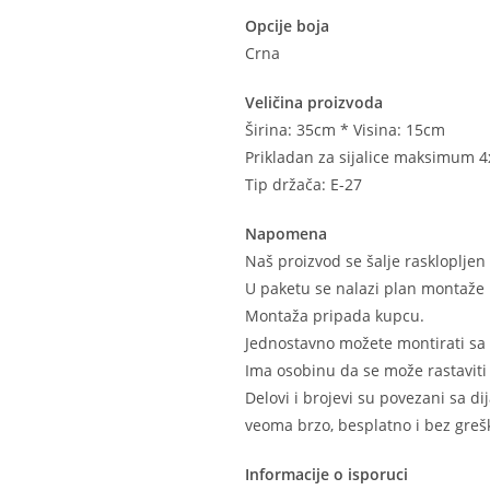
Opcije boja
Crna
Veličina proizvoda
Širina: 35cm * Visina: 15cm
Prikladan za sijalice maksimum 
Tip držača: E-27
Napomena
Naš proizvod se šalje raskloplje
U paketu se nalazi plan montaže 
Montaža pripada kupcu.
Jednostavno možete montirati sa
Ima osobinu da se može rastaviti 
Delovi i brojevi su povezani sa 
veoma brzo, besplatno i bez grešk
Informacije o isporuci