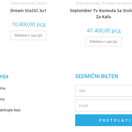
Dnevni boravak
,
Stočići
Dnevni boravak
,
TV Stalak sa stolom
Dream Stočići 3u1
September Tv Komoda Sa Sto
Za Kafu
10.800,00
рсд
47.400,00
рсд
Odaberi opcije
Odaberi opcije
ija
SEDMIČNI BILTEN
ama
era
aktirajte Nas
PRETPLATI