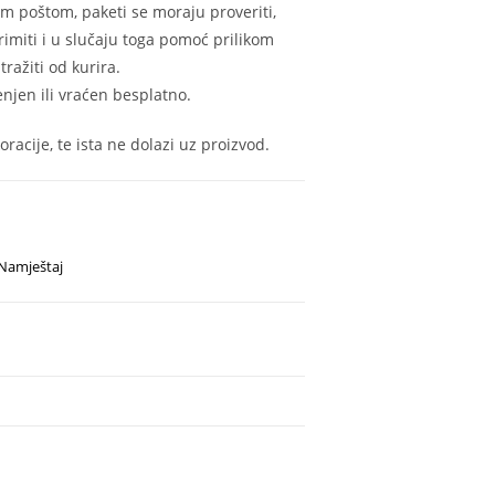
m poštom, paketi se moraju proveriti,
rimiti i u slučaju toga pomoć prilikom
ražiti od kurira.
njen ili vraćen besplatno.
oracije, te ista ne dolazi uz proizvod.
Namještaj