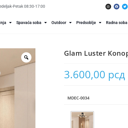
deljak-Petak 08:30-17:00
inja
Spavaća soba
Outdoor
Predsoblje
Radna soba
Glam Luster Kono
3.600,00
рсд
MDEC-0034