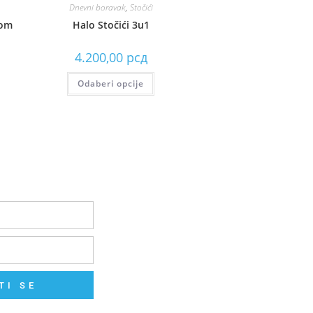
Dnevni boravak
,
Stočići
lom
Halo Stočići 3u1
4.200,00
рсд
Odaberi opcije
TI SE