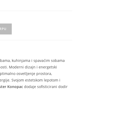
ORPU
obama, kuhinjama i spavaćim sobama
nosti. Moderni dizajn i energetski
ptimalno osvetljenje prostora,
rgije. Svojom estetskom lepotom i
ster Konopac
dodaje sofisticirani dodir