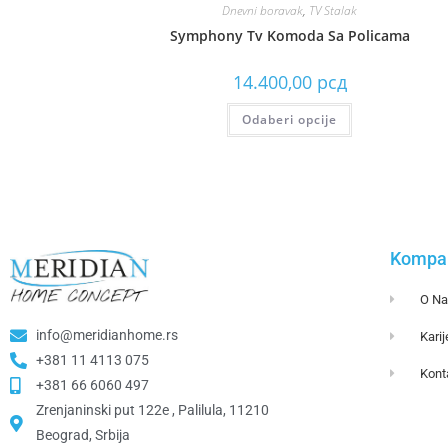
Dnevni boravak
,
TV Stalak
Symphony Tv Komoda Sa Policama
14.400,00
рсд
Odaberi opcije
Kompan
O N
info@meridianhome.rs
Karij
+381 11 4113 075
Kont
+381 66 6060 497
Zrenjaninski put 122e , Palilula, 11210
Beograd, Srbija