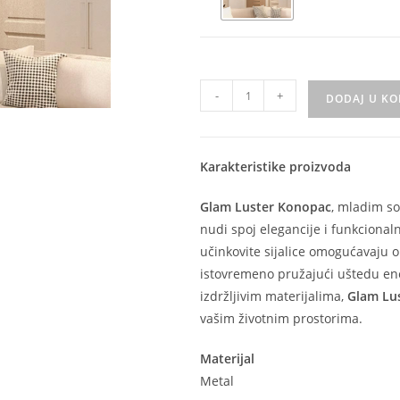
-
+
DODAJ U K
Karakteristike proizvoda
Glam Luster Konopac
, mladim s
nudi spoj elegancije i funkcional
učinkovite sijalice omogućavaju o
istovremeno pružajući uštedu ene
izdržljivim materijalima,
Glam Lu
vašim životnim prostorima.
Materijal
Metal