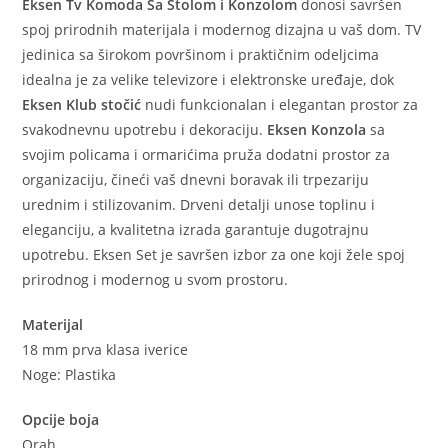
Eksen Tv Komoda Sa Stolom i Konzolom
donosi savršen
spoj prirodnih materijala i modernog dizajna u vaš dom. TV
jedinica sa širokom površinom i praktičnim odeljcima
idealna je za velike televizore i elektronske uređaje, dok
Eksen Klub stočić
nudi funkcionalan i elegantan prostor za
svakodnevnu upotrebu i dekoraciju.
Eksen Konzola
sa
svojim policama i ormarićima pruža dodatni prostor za
organizaciju, čineći vaš dnevni boravak ili trpezariju
urednim i stilizovanim. Drveni detalji unose toplinu i
eleganciju, a kvalitetna izrada garantuje dugotrajnu
upotrebu. Eksen Set je savršen izbor za one koji žele spoj
prirodnog i modernog u svom prostoru.
Materijal
18 mm prva klasa iverice
Noge: Plastika
Opcije boja
Orah