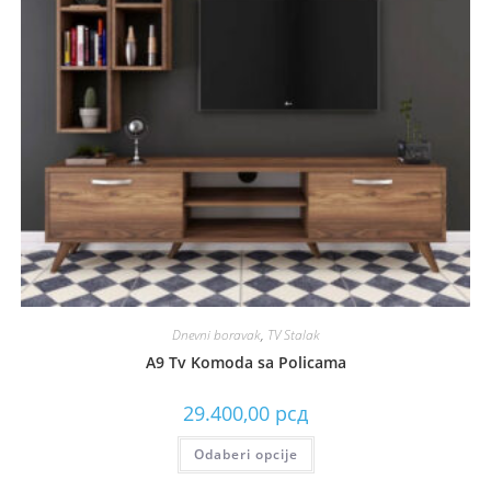
Dnevni boravak
,
TV Stalak
A9 Tv Komoda sa Policama
29.400,00
рсд
Odaberi opcije