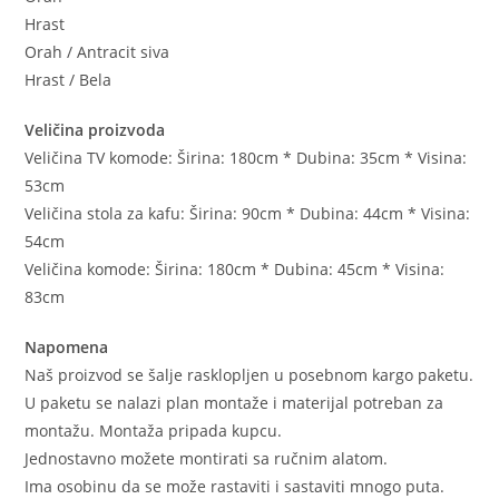
Hrast
Orah / Antracit siva
Hrast / Bela
Veličina proizvoda
Veličina TV komode: Širina: 180cm * Dubina: 35cm * Visina:
53cm
Veličina stola za kafu: Širina: 90cm * Dubina: 44cm * Visina:
54cm
Veličina komode: Širina: 180cm * Dubina: 45cm * Visina:
83cm
Napomena
Naš proizvod se šalje rasklopljen u posebnom kargo paketu.
U paketu se nalazi plan montaže i materijal potreban za
montažu. Montaža pripada kupcu.
Jednostavno možete montirati sa ručnim alatom.
Ima osobinu da se može rastaviti i sastaviti mnogo puta.