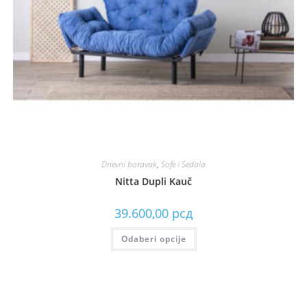
Dnevni boravak
,
Sofe i Sedala
Nitta Dupli Kauč
39.600,00
рсд
Odaberi opcije