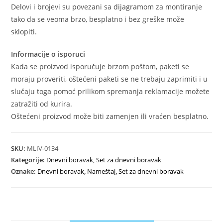
Delovi i brojevi su povezani sa dijagramom za montiranje
tako da se veoma brzo, besplatno i bez greške može
sklopiti.
Informacije o isporuci
Kada se proizvod isporučuje brzom poštom, paketi se
moraju proveriti, oštećeni paketi se ne trebaju zaprimiti i u
slučaju toga pomoć prilikom spremanja reklamacije možete
zatražiti od kurira.
Oštećeni proizvod može biti zamenjen ili vraćen besplatno.
SKU:
MLIV-0134
Kategorije:
Dnevni boravak
,
Set za dnevni boravak
Oznake:
Dnevni boravak
,
Nameštaj
,
Set za dnevni boravak