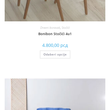
Dnevni boravak
,
Stočići
Bonibon Stočići 4u1
4.800,00
рсд
Odaberi opcije