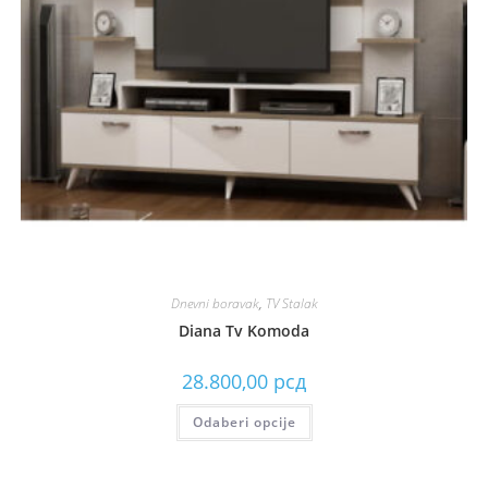
Dnevni boravak
,
TV Stalak
Diana Tv Komoda
28.800,00
рсд
Odaberi opcije