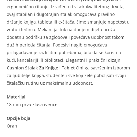
ergonomično čitanje. Izrađen od visokokvalitetnog drveta,
ovaj stabilan i dugotrajan stalak omogućava pravilno
držanje knjiga, tableta ili e-čitača, čime smanjuje napetost u
vratu i leđima. Mekani jastuk na donjem dijelu pruža
dodatnu podršku za zglobove i povećava udobnost tokom
dužih perioda čitanja. Podesivi nagib omogućava
prilagođavanje različitim potrebama, bilo da se koristi u
kući, kancelariji ili biblioteci. Elegantni i praktični dizajn
Cushion Stalak Za Knjige i Tablet
čini ga savršenim izborom
za ljubitelje knjiga, studente i sve koji žele poboljšati svoju
čitalačku rutinu uz maksimalnu udobnost.
Materijal
18 mm prva klasa iverice
Opcije boja
Orah