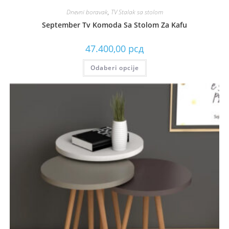
Dnevni boravak
,
TV Stalak sa stolom
September Tv Komoda Sa Stolom Za Kafu
47.400,00
рсд
Odaberi opcije