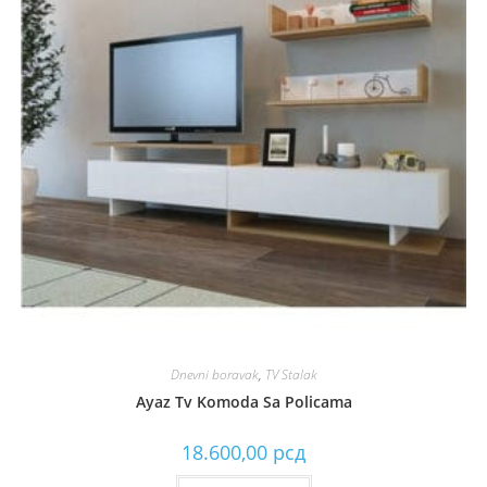
Dnevni boravak
,
TV Stalak
Ayaz Tv Komoda Sa Policama
18.600,00
рсд