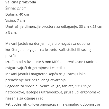
Veličina proizvoda
Širina: 27 cm
Dubina: 40 cm
Visina: 7 cm
Unutrašnje dimenzije prostora za odlaganje: 33 cm x 23 cm
x 3 cm.
Mekani jastuk na donjem dijelu omogućava udobno
korištenje bilo gdje – na krevetu, sofi, stolici ili radnoj
površini.
Izrađen od A-kvalitete 8 mm MDF-a i prvoklasne tkanine,
osiguravajući dugotrajnost i estetiku.
Mekani jastuk i magnetna kopča osiguravaju lako
prenošenje bez neželjenog otvaranja.
Pogodan za srednje i velike knjige, tablete, 13” i 15,6”
netbookove, laptope i ultrabookove, pružajući ergonomsko
rješenje za čitanje i rad.
Pet podesivih uglova omogućava maksimalnu udobnost pri