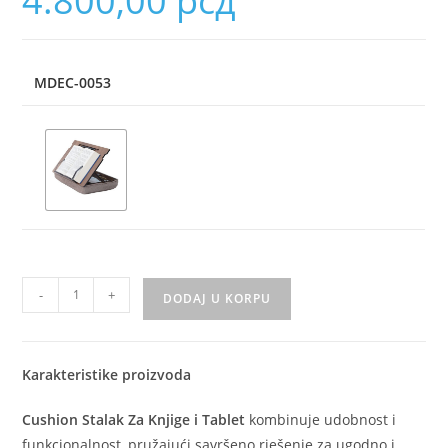
4.800,00
рсд
MDEC-0053
-
+
DODAJ U KORPU
Karakteristike proizvoda
Cushion Stalak Za Knjige i Tablet
kombinuje udobnost i
funkcionalnost, pružajući savršeno rješenje za ugodno i