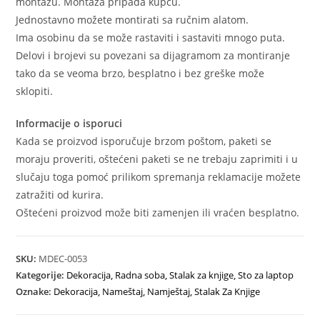
montažu. Montaža pripada kupcu.
Jednostavno možete montirati sa ručnim alatom.
Ima osobinu da se može rastaviti i sastaviti mnogo puta.
Delovi i brojevi su povezani sa dijagramom za montiranje
tako da se veoma brzo, besplatno i bez greške može
sklopiti.
Informacije o isporuci
Kada se proizvod isporučuje brzom poštom, paketi se
moraju proveriti, oštećeni paketi se ne trebaju zaprimiti i u
slučaju toga pomoć prilikom spremanja reklamacije možete
zatražiti od kurira.
Oštećeni proizvod može biti zamenjen ili vraćen besplatno.
SKU:
MDEC-0053
Kategorije:
Dekoracija
,
Radna soba
,
Stalak za knjige
,
Sto za laptop
Oznake:
Dekoracija
,
Nameštaj
,
Namještaj
,
Stalak Za Knjige