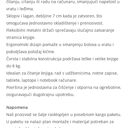
čitanju, crtanju ili radu na računaru, smanjujući napetost u
vratu i leđima.
Sklopiv i lagan, debljine 7 cm kada je zatvoren, što
omogućava jednostavno skladištenje i prenosivost.
Fleksibilni metalni držači sprečavaju slučajno zatvaranje
stranica knjige.
Ergonomski dizajn pomaže u smanjenju bolova u vratu i
poboljšava položaj kičme.
Čvrsta i stabilna konstrukcija podržava teške i velike knjige
do 8 kg.
Idealan za čitanje knjiga, rad s udžbenicima, notne zapise,
tablete, laptope i notebook računare.
Površina je jednostavna za čišćenje i otporna na ogrebotine,
osiguravajući dugotrajnu upotrebu.
Napomena
Naš proizvod se šalje rasklopljen u posebnom kargo paketu.
U paketu se nalazi plan montaže i materijal potreban za