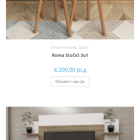
Dnevni boravak
,
Stočići
Roma Stočići 3u1
4.200,00
рсд
Odaberi opcije