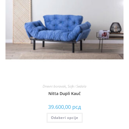
Dnevni boravak
,
Sofe i Sedala
Nitta Dupli Kauč
39.600,00
рсд
Odaberi opcije