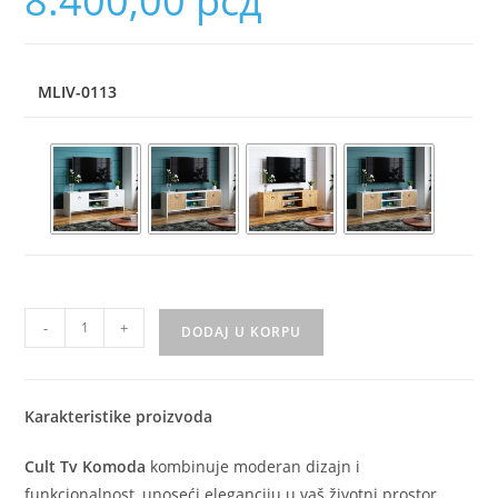
8.400,00
рсд
MLIV-0113
-
+
DODAJ U KORPU
Karakteristike proizvoda
Cult Tv Komoda
kombinuje moderan dizajn i
funkcionalnost, unoseći eleganciju u vaš životni prostor.