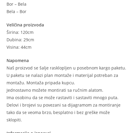
Bor – Bela
Bela – Bor
Veličina proizvoda
Širina: 120cm
Dubina: 29cm
Visina: 44cm
Napomena
Naš proizvod se šalje rasklopljen u posebnom kargo paketu.
U paketu se nalazi plan montaže i materijal potreban za
montažu. Montaža pripada kupcu.
Jednostavno možete montirati sa ručnim alatom.
Ima osobinu da se može rastaviti i sastaviti mnogo puta.
Delovi i brojevi su povezani sa dijagramom za montiranje
tako da se veoma brzo, besplatno i bez greške može
sklopiti.