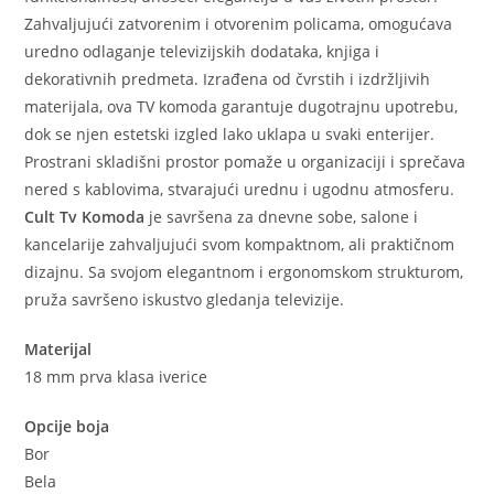
Zahvaljujući zatvorenim i otvorenim policama, omogućava
uredno odlaganje televizijskih dodataka, knjiga i
dekorativnih predmeta. Izrađena od čvrstih i izdržljivih
materijala, ova TV komoda garantuje dugotrajnu upotrebu,
dok se njen estetski izgled lako uklapa u svaki enterijer.
Prostrani skladišni prostor pomaže u organizaciji i sprečava
nered s kablovima, stvarajući urednu i ugodnu atmosferu.
Cult Tv Komoda
je savršena za dnevne sobe, salone i
kancelarije zahvaljujući svom kompaktnom, ali praktičnom
dizajnu. Sa svojom elegantnom i ergonomskom strukturom,
pruža savršeno iskustvo gledanja televizije.
Materijal
18 mm prva klasa iverice
Opcije boja
Bor
Bela