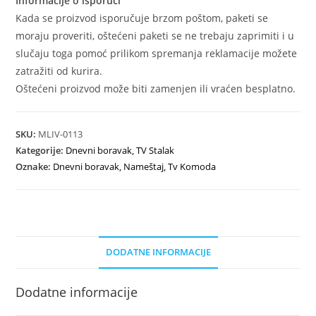
Informacije o isporuci
Kada se proizvod isporučuje brzom poštom, paketi se
moraju proveriti, oštećeni paketi se ne trebaju zaprimiti i u
slučaju toga pomoć prilikom spremanja reklamacije možete
zatražiti od kurira.
Oštećeni proizvod može biti zamenjen ili vraćen besplatno.
SKU:
MLIV-0113
Kategorije:
Dnevni boravak
,
TV Stalak
Oznake:
Dnevni boravak
,
Nameštaj
,
Tv Komoda
DODATNE INFORMACIJE
Dodatne informacije