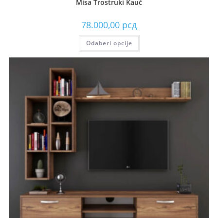
Misa Trostruki Kauč
78.000,00
рсд
Odaberi opcije