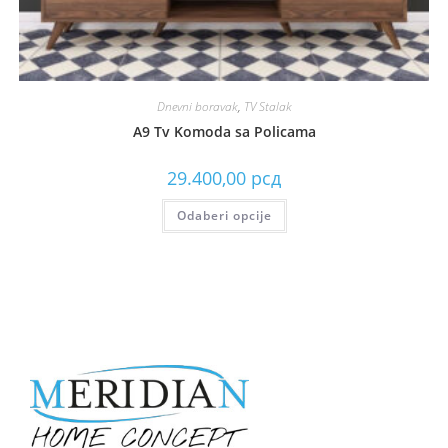
Dnevni boravak
,
TV Stalak
A9 Tv Komoda sa Policama
29.400,00
рсд
Odaberi opcije