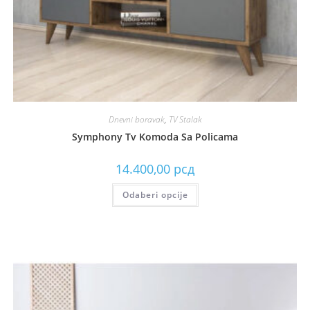
Dnevni boravak
,
TV Stalak
Symphony Tv Komoda Sa Policama
14.400,00
рсд
Odaberi opcije