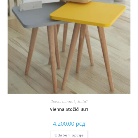
Dnevni boravak
,
Stočići
Vienna Stočići 3u1
4.200,00
рсд
Odaberi opcije