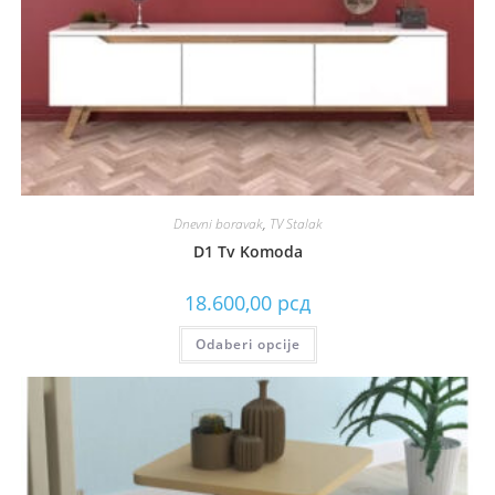
Dnevni boravak
,
TV Stalak
D1 Tv Komoda
18.600,00
рсд
Odaberi opcije