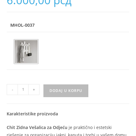
6.000,00
рсд
MHOL-0037
-
+
DODAJ U KORPU
Karakteristike proizvoda
Chit Zidna Vešalica za Odjeću
je praktično i estetski
rješenje za organizaciju jakni, kaputa i torbi u vašem domu.