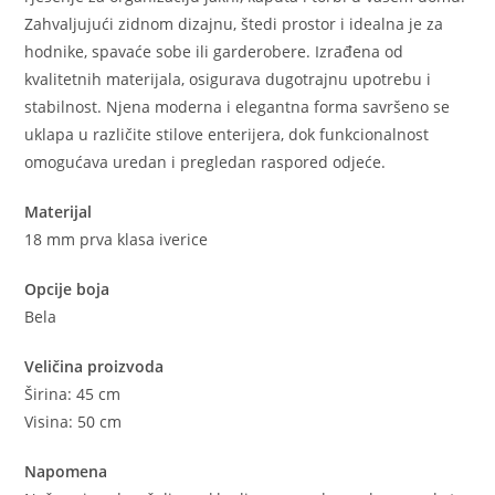
Zahvaljujući zidnom dizajnu, štedi prostor i idealna je za
hodnike, spavaće sobe ili garderobere. Izrađena od
kvalitetnih materijala, osigurava dugotrajnu upotrebu i
stabilnost. Njena moderna i elegantna forma savršeno se
uklapa u različite stilove enterijera, dok funkcionalnost
omogućava uredan i pregledan raspored odjeće.
Materijal
18 mm prva klasa iverice
Opcije boja
Bela
Veličina proizvoda
Širina: 45 cm
Visina: 50 cm
Napomena