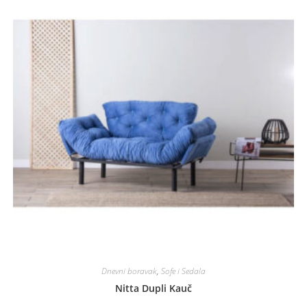
Dnevni boravak
,
Sofe i Sedala
Nitta Dupli Kauč