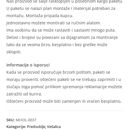
Naš proizvod se šalje rasklopljen u posebnom kargo paketu.
U paketu se nalazi plan montaže i materijal potreban za
montažu. Montaža pripada kupcu.
Jednostavno možete montirati sa ručnim alatom.
Ima osobinu da se može rastaviti i sastaviti mnogo puta.
Delovi i brojevi su povezani sa dijagramom za montiranje
tako da se veoma brzo, besplatno i bez greške može
sklopiti.
Informacije o isporuci
Kada se proizvod isporučuje brzom poštom, paketi se
moraju proveriti, oštećeni paketi se ne trebaju zaprimiti i u
slučaju toga pomoć prilikom spremanja reklamacije možete
zatražiti od kurira.
Oštećeni proizvod može biti zamenjen ili vraćen besplatno.
SKU:
MHOL-0037
Kategorije:
Predsoblje
,
Vešalica