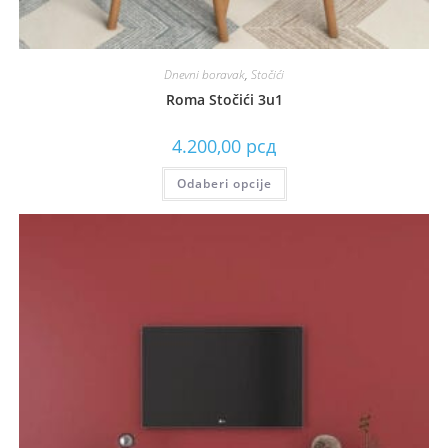
Dnevni boravak
,
Stočići
Roma Stočići 3u1
4.200,00
рсд
Odaberi opcije