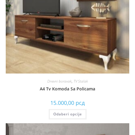
Dnevni boravak
,
TV Stalak
A4 Tv Komoda Sa Policama
15.000,00
рсд
Odaberi opcije