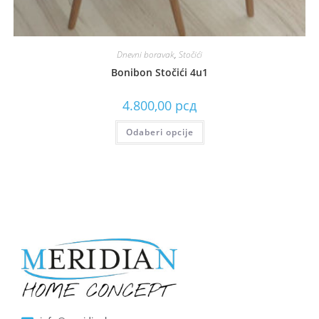
Dnevni boravak
,
Stočići
Bonibon Stočići 4u1
4.800,00
рсд
Odaberi opcije