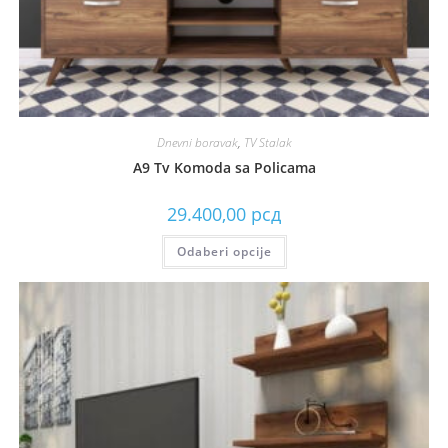
Dnevni boravak
,
TV Stalak
A9 Tv Komoda sa Policama
29.400,00
рсд
Odaberi opcije