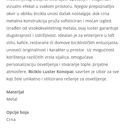
vizualni efekat u svakom prostoru. Njegov prepoznatljiv
okvir u obliku bicikla unosi dašak nostalgije, dok crna
metalna konstrukcija pruža sofisticiran i moćan izgled.
Izrađen od visokokvalitetnog metala, ovaj luster garantuje
dugotrajnost i izdržljivost. Idealan je za enterijere u loft
stilu, kafiće, restorane ili domove biciklističkih entuzijasta,
unoseći originalnost i karakter u prostor. Uz mogućnost
korištenja različitih vrsta sijalica, omogućava
personalizaciju osvetljenja i stvaranje tople, prijatne
atmosfere.
Biciklo Luster Konopac
savršen je izbor za sve
koji žele unikatno i stilizirano rešenje za osvetljenje.
Materijal
Metal
Opcije boja
Crna