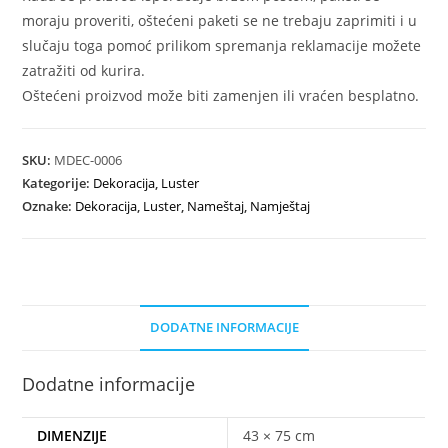
moraju proveriti, oštećeni paketi se ne trebaju zaprimiti i u
slučaju toga pomoć prilikom spremanja reklamacije možete
zatražiti od kurira.
Oštećeni proizvod može biti zamenjen ili vraćen besplatno.
SKU:
MDEC-0006
Kategorije:
Dekoracija
,
Luster
Oznake:
Dekoracija
,
Luster
,
Nameštaj
,
Namještaj
DODATNE INFORMACIJE
Dodatne informacije
DIMENZIJE
43 × 75 cm