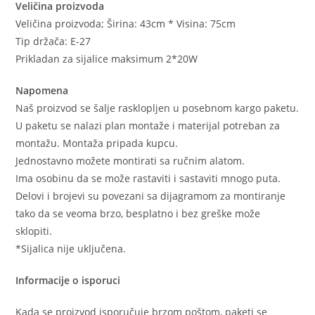
Veličina proizvoda
Veličina proizvoda; Širina: 43cm * Visina: 75cm
Tip držača: E-27
Prikladan za sijalice maksimum 2*20W
Napomena
Naš proizvod se šalje rasklopljen u posebnom kargo paketu.
U paketu se nalazi plan montaže i materijal potreban za
montažu. Montaža pripada kupcu.
Jednostavno možete montirati sa ručnim alatom.
Ima osobinu da se može rastaviti i sastaviti mnogo puta.
Delovi i brojevi su povezani sa dijagramom za montiranje
tako da se veoma brzo, besplatno i bez greške može
sklopiti.
*Sijalica nije uključena.
Informacije o isporuci
Kada se proizvod isporučuje brzom poštom, paketi se