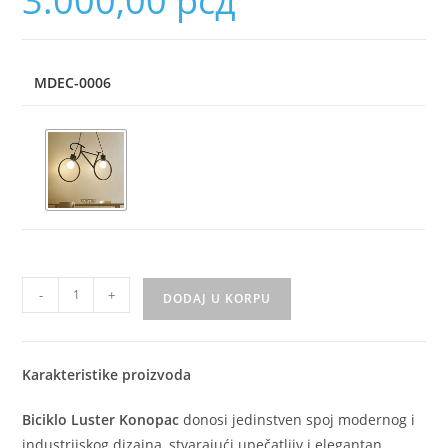
3.000,00
рсд
MDEC-0006
-
+
DODAJ U KORPU
Karakteristike proizvoda
Biciklo Luster Konopac
donosi jedinstven spoj modernog i
industrijskog dizajna, stvarajući upečatljiv i elegantan