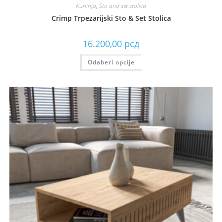
Kuhinja
,
Sto and set stolica
Crimp Trpezarijski Sto & Set Stolica
16.200,00
рсд
Odaberi opcije