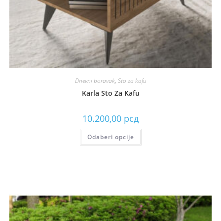
Dnevni boravak
,
Sto za kafu
Karla Sto Za Kafu
10.200,00
рсд
Odaberi opcije