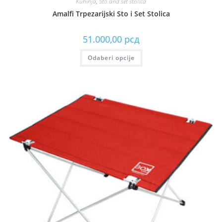
Kuhinja
,
Sto and set stolica
Amalfi Trpezarijski Sto i Set Stolica
51.000,00
рсд
Odaberi opcije