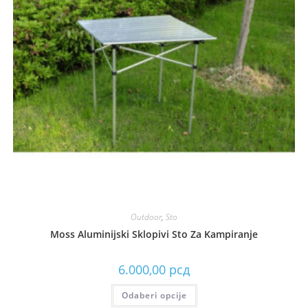
Outdoor
,
Sto
Moss Aluminijski Sklopivi Sto Za Kampiranje
6.000,00
рсд
Odaberi opcije