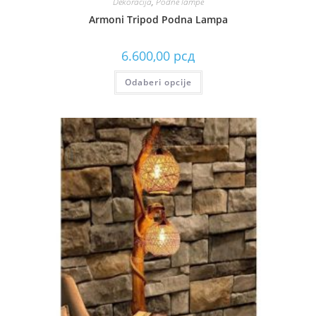
Dekoracija
,
Podne lampe
Armoni Tripod Podna Lampa
6.600,00
рсд
Odaberi opcije