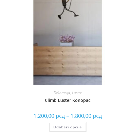
Dekoracija
,
Luster
Climb Luster Konopac
1.200,00
рсд
–
1.800,00
рсд
Odaberi opcije