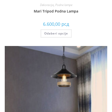
Dekoracija
,
Podne lampe
Mari Tripod Podna Lampa
6.600,00
рсд
Odaberi opcije