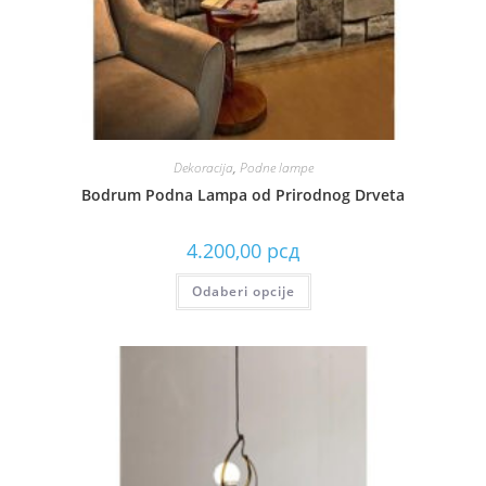
Dekoracija
,
Podne lampe
Bodrum Podna Lampa od Prirodnog Drveta
4.200,00
рсд
Odaberi opcije