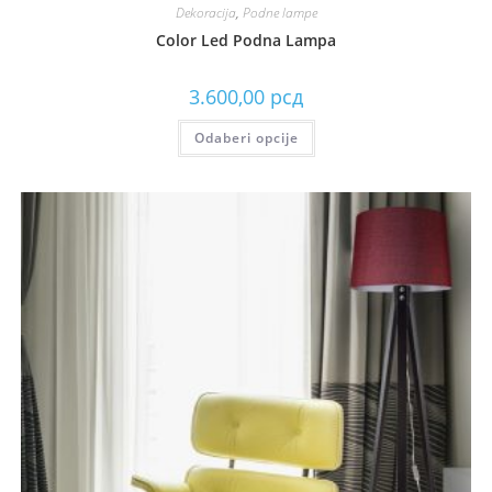
Dekoracija
,
Podne lampe
Color Led Podna Lampa
3.600,00
рсд
Odaberi opcije