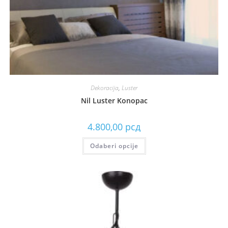
Dekoracija
,
Luster
Nil Luster Konopac
4.800,00
рсд
Odaberi opcije