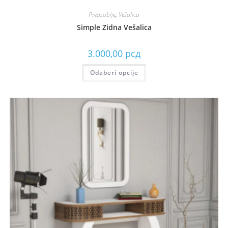
Predsoblje
,
Vešalica
Simple Zidna Vešalica
3.000,00
рсд
Odaberi opcije