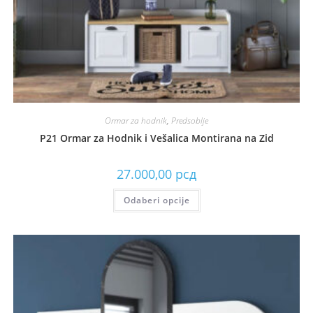
Ormar za hodnik
,
Predsoblje
P21 Ormar za Hodnik i Vešalica Montirana na Zid
27.000,00
рсд
Odaberi opcije