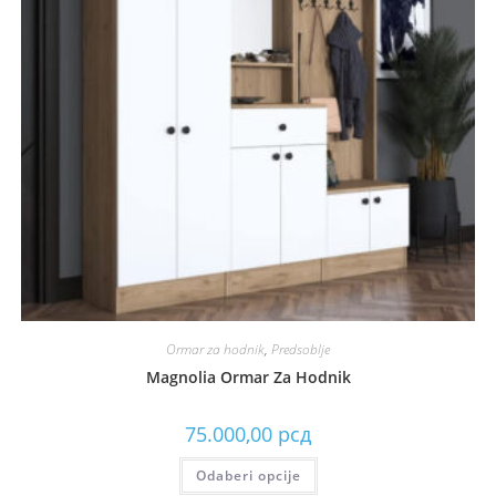
Ormar za hodnik
,
Predsoblje
Magnolia Ormar Za Hodnik
75.000,00
рсд
Odaberi opcije