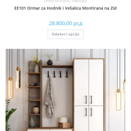
Ormar za hodnik
,
Predsoblje
EE101 Ormar za Hodnik i Vešalica Montirana na Zid
28.800,00
рсд
Odaberi opcije