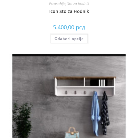
Predsoblje
,
Sto za hodnik
Icon Sto za Hodnik
5.400,00
рсд
Odaberi opcije