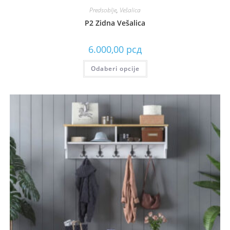
Predsoblje
,
Vešalica
P2 Zidna Vešalica
6.000,00
рсд
Odaberi opcije