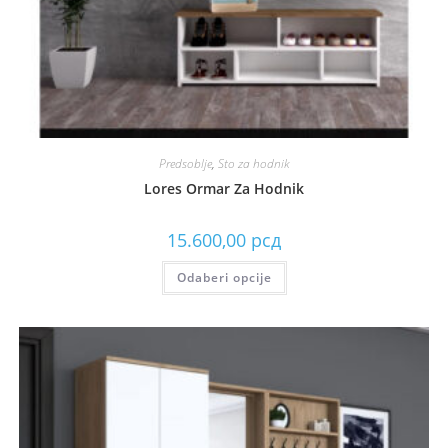
Predsoblje
,
Sto za hodnik
Lores Ormar Za Hodnik
15.600,00
рсд
Odaberi opcije