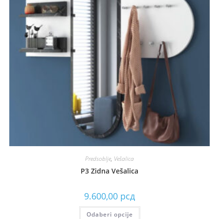
Predsoblje
,
Vešalica
P3 Zidna Vešalica
9.600,00
рсд
Odaberi opcije