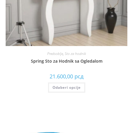
Predsoblje
,
Sto za hodnik
Spring Sto za Hodnik sa Ogledalom
21.600,00
рсд
Odaberi opcije