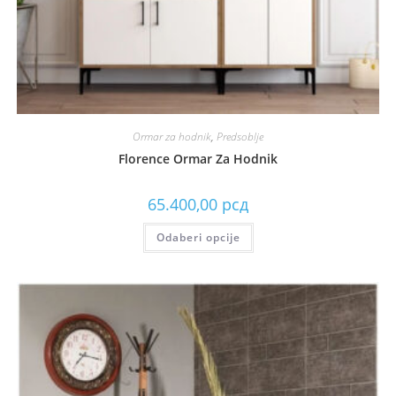
Ormar za hodnik
,
Predsoblje
Florence Ormar Za Hodnik
65.400,00
рсд
Odaberi opcije