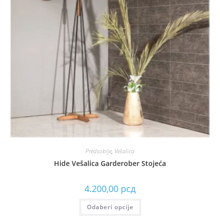
Predsoblje
,
Vešalica
Hide Vešalica Garderober Stojeća
4.200,00
рсд
Odaberi opcije